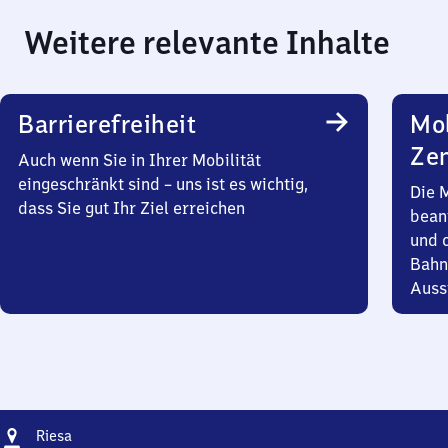
Weitere relevante Inhalte
Barrierefreiheit
Mob
Zen
Auch wenn Sie in Ihrer Mobilität
eingeschränkt sind – uns ist es wichtig,
Die 
dass Sie gut Ihr Ziel erreichen
bean
und 
Bahn
Auss
Adresse
Riesa
Riesa