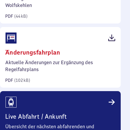
Kilobyte)
Wolfskehlen
PDF
(
44 kB
)
(PDF,
Änderungsfahrplan
102
Aktuelle Änderungen zur Ergänzung des
Kilobyte)
Regelfahrplans
PDF
(
102 kB
)
Live Abfahrt / Ankunft
Übersicht der nächsten abfahrenden und