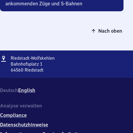
ankommenden Züge und S-Bahnen
Nach oben
Adresse
Riedstadt-
Riedstadt-Wolfskehlen
Wolfskehlen
Bahnhofsplatz 1
64560
Riedstadt
Riedstadt-
Wolfskehlen,
Bahnhofsplatz
Deutsch
English
1,
6
4
Analyse verwalten
5
Compliance
6
0
Datenschutzhinweise
Riedstadt