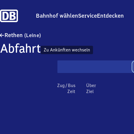
Bahnhof wählen
Service
Entdecken
Rethen (Leine)
Rethen
(Leine)
Abfahrt
Zu Ankünften wechseln
Zug / Bus
Über
Zeit
Ziel