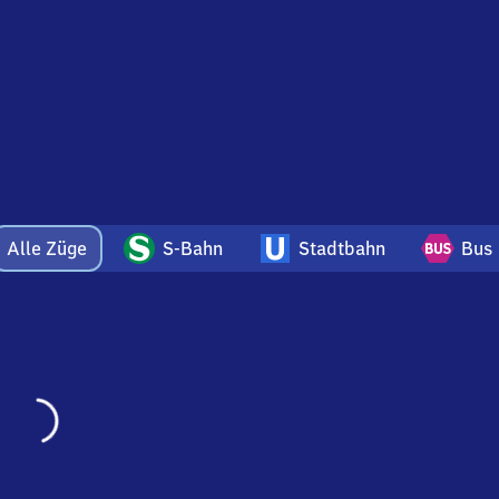
Alle Züge
S-Bahn
Stadtbahn
Bus
Wird
geladen…