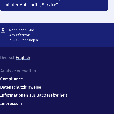
mit der Aufschrift „Service“
Adresse
Renningen
Renningen Süd
Süd
Am Pfarrtor
71272
Renningen
Renningen
Süd,
Am
Deutsch
English
Pfarrtor,
7
1
Analyse verwalten
2
Compliance
7
2
Datenschutzhinweise
Renningen
Informationen zur Barrierefreiheit
Impressum