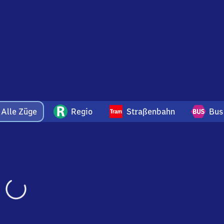
drichroda
Alle Züge
Regio
Straßenbahn
Bus
Wird
geladen…