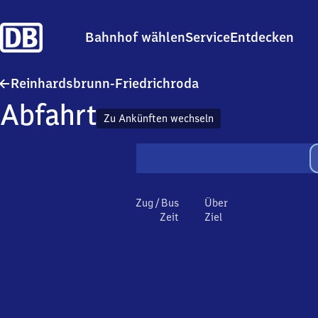
Bahnhof wählen
Service
Entdecken
Reinhardsbrunn-Frie
Reinhardsbrunn-Friedrichroda
Abfahrt
Zu Ankünften wechseln
Zug / Bus
Über
Zeit
Ziel