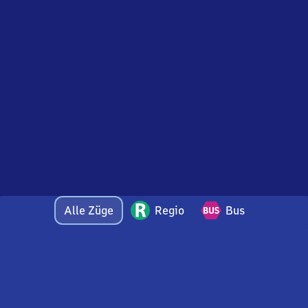
Alle Züge
Regio
Bus
Bei Fragen oder Feedback zu dieser Abfahrtstafel
wenden Sie sich gerne per E-Mail an