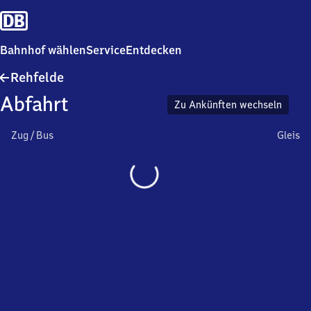
Bahnhof wählen
Service
Entdecken
Rehfelde
Rehfelde
Abfahrt
Zu Ankünften wechseln
Zug / Bus
Gleis
Wird
geladen…