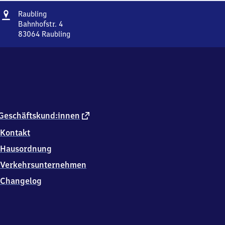
Adresse
Raubling
Raubling
Bahnhofstr. 4
83064
Raubling
Raubling,
Bahnhofstr.
4,
8
3
0
6
4
externer
Geschäftskund:innen
Raubling
Link
Kontakt
Hausordnung
Verkehrsunternehmen
Changelog