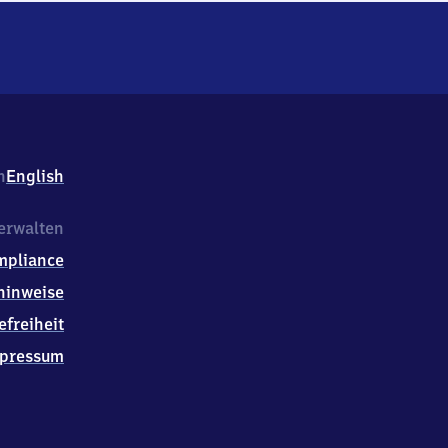
h
English
erwalten
mpliance
hinweise
efreiheit
pressum