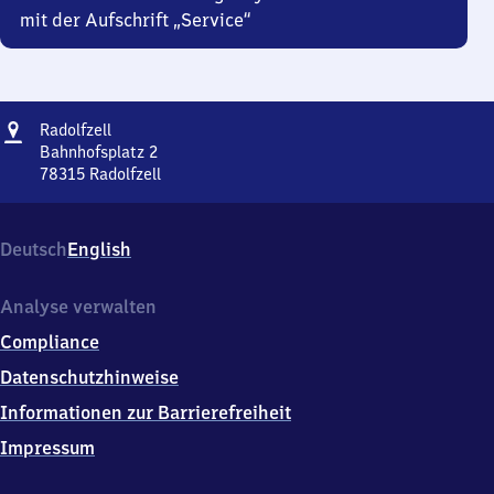
mit der Aufschrift „Service“
Adresse
Radolfzell
Radolfzell
Bahnhofsplatz 2
78315
Radolfzell
Radolfzell,
Bahnhofsplatz
2,
Deutsch
English
7
8
3
Analyse verwalten
1
Compliance
5
Radolfzell
Datenschutzhinweise
Informationen zur Barrierefreiheit
Impressum