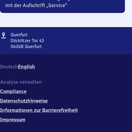
mit der Aufschrift „Service“
Adresse
Querfurt
Querfurt
Döcklitzer Tor 43
06268
Querfurt
Querfurt,
Döcklitzer
Tor
Deutsch
English
43,
0
6
Analyse verwalten
2
Compliance
6
8
Datenschutzhinweise
Querfurt
Informationen zur Barrierefreiheit
Impressum