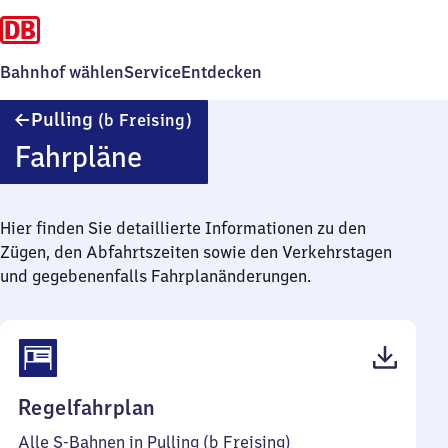
Bahnhof wählen
Service
Entdecken
Pulling
Pulling
(b Freising)
(bei
Fahrpläne
Freising)
Hier finden Sie detaillierte Informationen zu den
Zügen, den Abfahrtszeiten sowie den Verkehrstagen
und gegebenenfalls Fahrplanänderungen.
(PDF,
Regelfahrplan
48
Alle S-Bahnen in Pulling (b Freising)