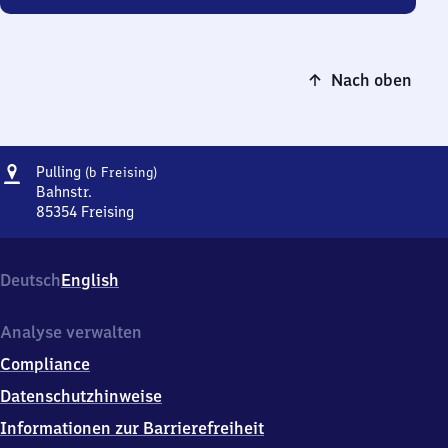
Nach oben
Adresse
Pulling
Pulling
(b Freising)
(bei
Bahnstr.
Freising)
85354
Freising
Pulling
(bei
Freising),
Deutsch
English
Bahnstr.,
8
5
Analyse verwalten
3
Compliance
5
4
Datenschutzhinweise
Freising
Informationen zur Barrierefreiheit