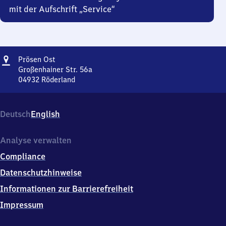
mit der Aufschrift „Service“
Adresse
Prösen
Prösen Ost
Ost
Großenhainer Str. 56a
04932
Röderland
Prösen
Ost,
Großenhainer
Deutsch
English
Str.
56a,
0
Analyse verwalten
4
Compliance
9
3
Datenschutzhinweise
2
Informationen zur Barrierefreiheit
Röderland
Impressum