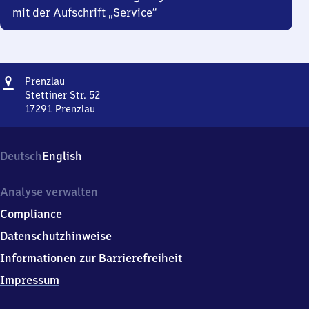
mit der Aufschrift „Service“
Adresse
Prenzlau
Prenzlau
Stettiner Str. 52
17291
Prenzlau
Prenzlau,
Stettiner
Str.
Deutsch
English
52,
1
7
Analyse verwalten
2
Compliance
9
1
Datenschutzhinweise
Prenzlau
Informationen zur Barrierefreiheit
Impressum