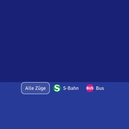
Alle Züge
S-Bahn
Bus
Bei Fragen oder Feedback zu dieser Abfahrtstafel
wenden Sie sich gerne per E-Mail an