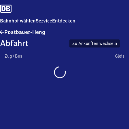
Bahnhof wählen
Service
Entdecken
Postbauer-
Postbauer-Heng
Heng
Abfahrt
Zu Ankünften wechseln
Zug / Bus
Gleis
Wird
geladen…