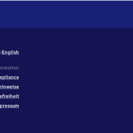
h
English
erwalten
mpliance
hinweise
efreiheit
pressum