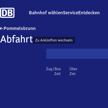
Bahnhof wählen
Service
Entdecken
Pommelsbrunn
Pommelsbrunn
Abfahrt
Zu Ankünften wechseln
Zug / Bus
Über
Zeit
Ziel