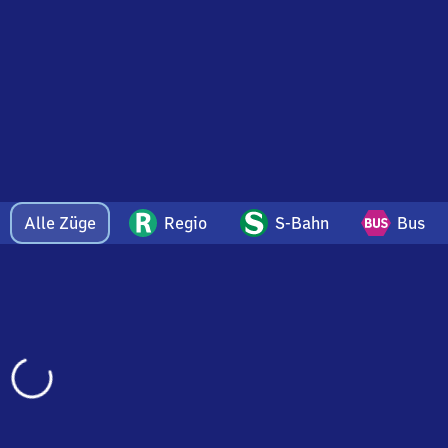
Alle Züge
Regio
S-Bahn
Bus
Wird
geladen…