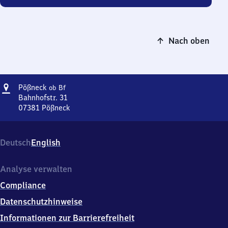
Nach oben
Adresse
Pößneck
Pößneck
ob Bf
oberer
Bahnhofstr. 31
Bahnhof
07381
Pößneck
Pößneck
oberer
Bahnhof,
Deutsch
English
Bahnhofstr.
31,
0
Analyse verwalten
7
Compliance
3
8
Datenschutzhinweise
1
Informationen zur Barrierefreiheit
Pößneck