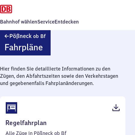
Bahnhof wählen
Service
Entdecken
Pößneck
Pößneck
ob Bf
oberer
Fahrpläne
Bahnhof
Hier finden Sie detaillierte Informationen zu den
Zügen, den Abfahrtszeiten sowie den Verkehrstagen
und gegebenenfalls Fahrplanänderungen.
(PDF,
Regelfahrplan
45
Alle Züge in Pößneck ob Bf