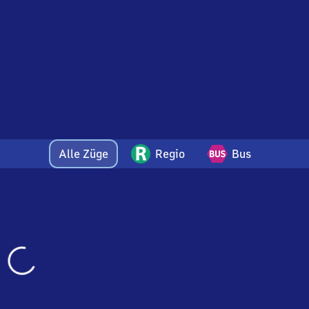
Alle Züge
Regio
Bus
Wird
geladen…