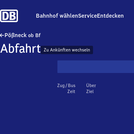
Bahnhof wählen
Service
Entdecken
Pößneck oberer Bahnhof
Pößneck
ob Bf
Abfahrt
Zu Ankünften wechseln
Zug / Bus
Über
Zeit
Ziel