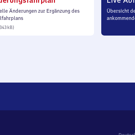
derungsfahrplan
Live Abf
343
elle Änderungen zur Ergänzung des
Übersicht d
Kilobyte)
lfahrplans
ankommende
343 kB
)