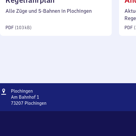
Regelfahrplan
Än
103
Alle Züge und S-Bahnen in Plochingen
Aktu
Kilobyte)
Rege
PDF
(
103 kB
)
PDF
(
Adresse
Plochingen
Plochingen
Am Bahnhof 1
73207
Plochingen
Plochingen,
Am
Bahnhof
1,
7