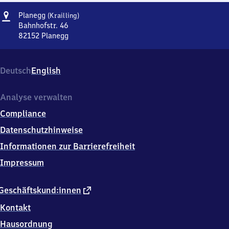
Adresse
Planegg
Planegg
(Krailling)
(Krailling)
Bahnhofstr. 46
82152
Planegg
Planegg
(Krailling),
Bahnhofstr.
Deutsch
English
46,
8
2
Analyse verwalten
1
Compliance
5
2
Datenschutzhinweise
Planegg
Informationen zur Barrierefreiheit
Impressum
externer
Geschäftskund:innen
Link
Kontakt
Hausordnung