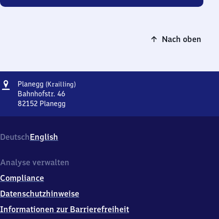
Nach oben
Adresse
Planegg
Planegg
(Krailling)
(Krailling)
Bahnhofstr. 46
82152
Planegg
Planegg
(Krailling),
Bahnhofstr.
Deutsch
English
46,
8
2
Analyse verwalten
1
Compliance
5
2
Datenschutzhinweise
Planegg
Informationen zur Barrierefreiheit