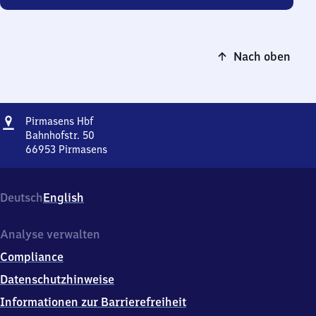
Nach oben
Adresse
Pirmasens
Pirmasens Hbf
Hauptbahnhof
Bahnhofstr. 50
66953
Pirmasens
Pirmasens
Hauptbahnhof,
Bahnhofstr.
Deutsch
English
50,
6
6
Analyse verwalten
9
Compliance
5
3
Datenschutzhinweise
Pirmasens
Informationen zur Barrierefreiheit