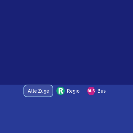
Alle Züge
Regio
Bus
Bei Fragen oder Feedback zu dieser Abfahrtstafel
wenden Sie sich gerne per E-Mail an