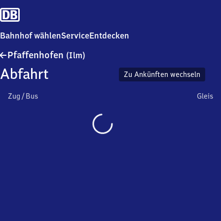
Bahnhof wählen
Service
Entdecken
Pfaffenhofen
Pfaffenhofen
(Ilm)
(Ilm)
Abfahrt
Zu Ankünften wechseln
Zug / Bus
Gleis
Wird
geladen…