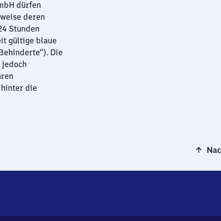
GmbH dürfen
sweise deren
 24 Stunden
it gültige blaue
ehinderte“). Die
 jedoch
hren
hinter die
Nac