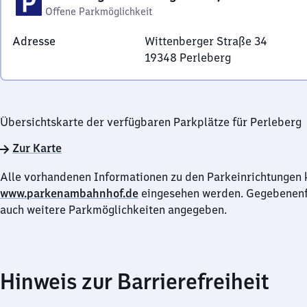
Offene Parkmöglichkeit
Adresse
Wittenberger Straße 34
19348
Perleberg
Wittenberger
Straße
34,
Übersichtskarte der verfügbaren Parkplätze für Perleberg
1
9
Zur Karte
3
4
Alle vorhandenen Informationen zu den Parkeinrichtungen 
8
www.parkenambahnhof.de
eingesehen werden. Gegebenenfa
Perleberg
auch weitere Parkmöglichkeiten angegeben.
Hinweis zur Barrierefreiheit