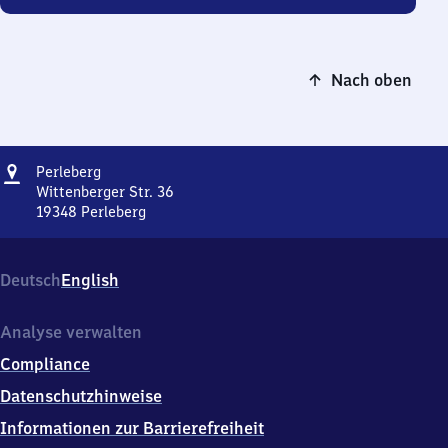
Nach oben
Adresse
Perleberg
Perleberg
Wittenberger Str. 36
19348
Perleberg
Perleberg,
Wittenberger
Str.
Deutsch
English
36,
1
9
Analyse verwalten
3
Compliance
4
8
Datenschutzhinweise
Perleberg
Informationen zur Barrierefreiheit