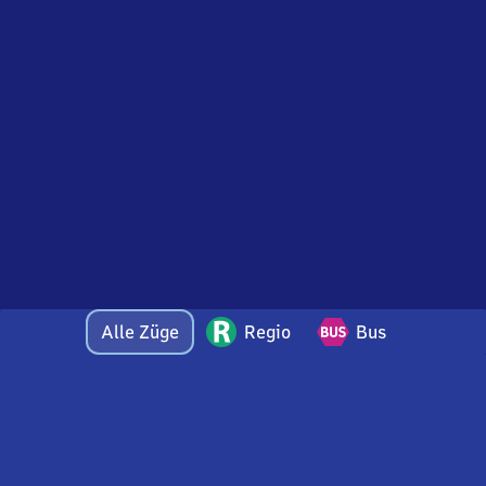
Alle Züge
Regio
Bus
Bei Fragen oder Feedback zu dieser Abfahrtstafel
wenden Sie sich gerne per E-Mail an