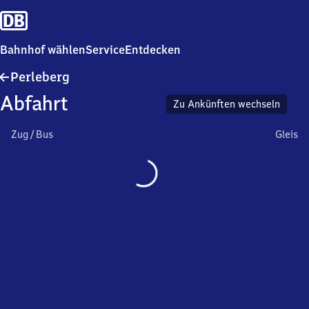
Bahnhof wählen
Service
Entdecken
Perleberg
Perleberg
Abfahrt
Zu Ankünften wechseln
Zug / Bus
Gleis
Wird
geladen…