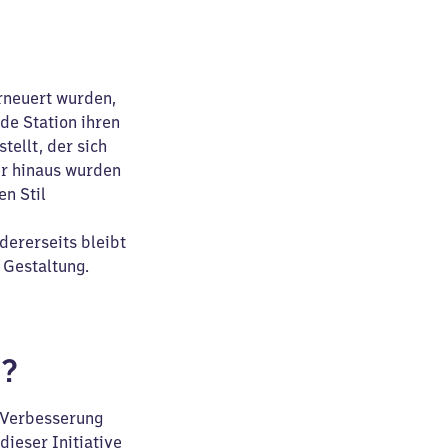
rneuert wurden,
de Station ihren
tellt, der sich
er hinaus wurden
en Stil
ererseits bleibt
 Gestaltung.
f?
d Verbesserung
ieser Initiative