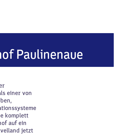
of Paulinenaue
er
ls einer von
rben,
ationssysteme
ne komplett
of auf ein
elland jetzt