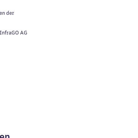
en der
B InfraGO AG
ken