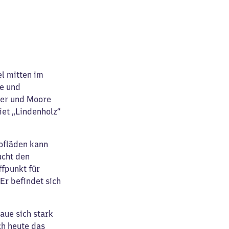
el mitten im
he und
ser und Moore
et „Lindenholz“
Hofläden kann
ucht den
ffpunkt für
Er befindet sich
aue sich stark
ch heute das