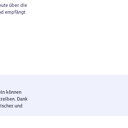
eute über die
nd empfängt
eln können
treiben. Dank
rischer und