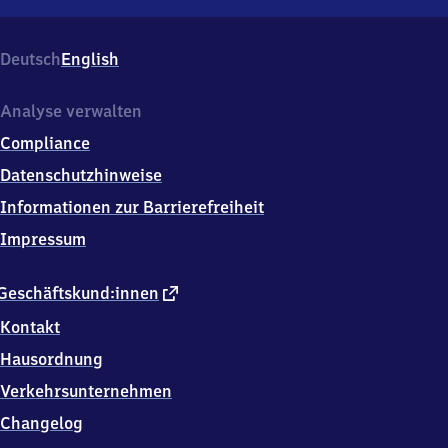
Passow
(Uckermark),
Am
Deutsch
English
Bahnhof
1,
1
Analyse verwalten
6
Compliance
3
0
Datenschutzhinweise
6
Informationen zur Barrierefreiheit
Passow
Impressum
externer
Geschäftskund:innen
Link
Kontakt
Hausordnung
Verkehrsunternehmen
Changelog