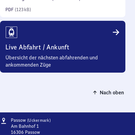
Kilobyte)
PDF
(
123 kB
)
Live Abfahrt / Ankunft
Übersicht der nächsten abfahrenden und
ankommenden Züge
Nach oben
Adresse
Passow
Passow
(Uckermark)
(Uckermark)
Am Bahnhof 1
16306
Passow