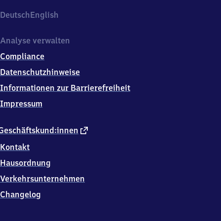
Deutsch
English
Analyse verwalten
Compliance
Datenschutzhinweise
Informationen zur Barrierefreiheit
Impressum
externer
Geschäftskund:innen
Link
Kontakt
Hausordnung
Verkehrsunternehmen
Changelog