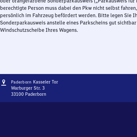
oder orangefarbene Sonderparkausweis („Parkausweis für B
berechtigte Person muss dabei den Pkw nicht selbst fahren,
persönlich im Fahrzeug befördert werden. Bitte legen Sie I
Sonderparkausweis anstelle eines Parkscheins gut sichtbar 
Windschutzscheibe Ihres Wagens.
Adresse
Paderborn
Kasseler Tor
Paderborn
Kasseler
Warburger Str. 3
Tor
33100
Paderborn
Paderborn
Kasseler
Tor,
Warburger
Str.
3,
3