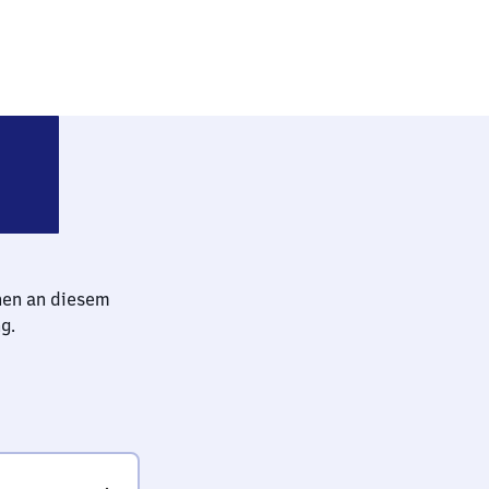
born Kasseler Tor
hen an diesem
g.