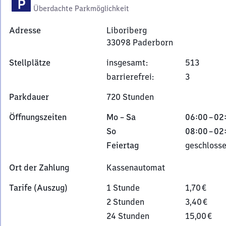
Überdachte Parkmöglichkeit
Adresse
Liboriberg
33098
Paderborn
Liboriberg,
Stellplätze
insgesamt
:
513
3
barrierefrei
:
3
3
0
Parkdauer
720 Stunden
9
8
Montag
Von
Öffnungszeiten
Mo
–
Sa
06:00
–
02
Paderborn
bis
6
Sonntag
Von
So
08:00
–
02
Samstag
Uhr
8
Feiertag
Feiertag
geschloss
bis
Uhr
2
bis
Ort der Zahlung
Kassenautomat
Uhr
2
Tarife (Auszug)
1 Stunde
1,70 €
Uhr
2 Stunden
3,40 €
24 Stunden
15,00 €