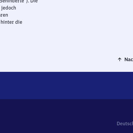
ehinderte“). Die
 jedoch
hren
hinter die
Nac
Deutsc