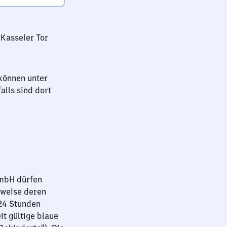
 Kasseler Tor
können unter
lls sind dort
GmbH dürfen
sweise deren
 24 Stunden
it gültige blaue