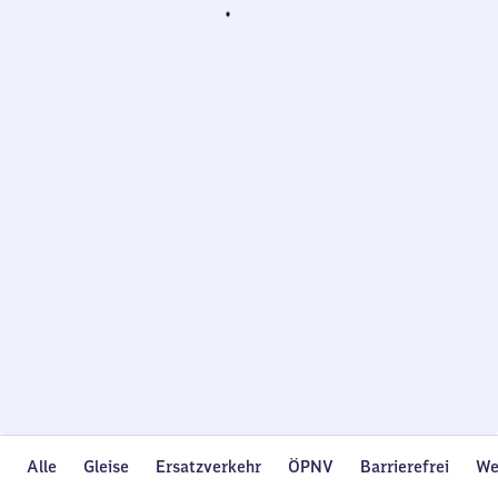
Wird
geladen…
Alle
Gleise
Ersatzverkehr
ÖPNV
Barrierefrei
We