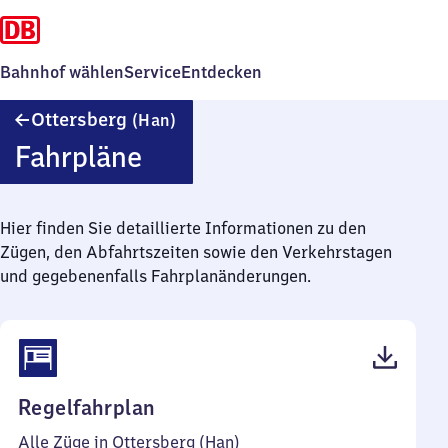
Bahnhof wählen
Service
Entdecken
Ottersberg
Ottersberg
(Han)
(Hannover)
Fahrpläne
Hier finden Sie detaillierte Informationen zu den
Zügen, den Abfahrtszeiten sowie den Verkehrstagen
und gegebenenfalls Fahrplanänderungen.
(PDF,
Regelfahrplan
48
Alle Züge in Ottersberg (Han)