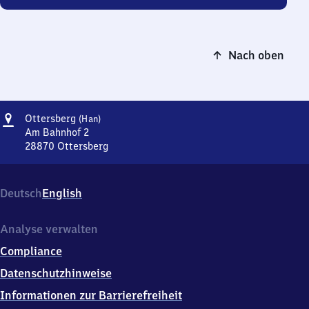
Nach oben
Adresse
Ottersberg
Ottersberg
(Han)
(Hannover)
Am Bahnhof 2
28870
Ottersberg
Ottersberg
(Hannover),
Am
Deutsch
English
Bahnhof
2,
2
Analyse verwalten
8
Compliance
8
7
Datenschutzhinweise
0
Informationen zur Barrierefreiheit
Ottersberg