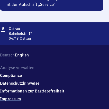
mit der Aufschrift „Service“
Adresse
Ostrau
Ostrau
Bahnhofstr. 17
04749
Ostrau
Ostrau,
Bahnhofstr.
17,
Deutsch
English
0
4
7
Analyse verwalten
4
Compliance
9
Ostrau
Datenschutzhinweise
Informationen zur Barrierefreiheit
Impressum