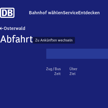
Bahnhof wählen
Service
Entdecken
Osterwald
Osterwald
Abfahrt
Zu Ankünften wechseln
Zug / Bus
Über
Zeit
Ziel