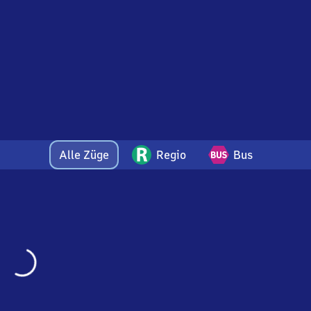
Alle Züge
Regio
Bus
Wird
geladen…