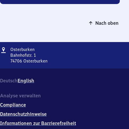
Nach oben
Adresse
Osterburken
Osterburken
Bahnhofstr. 1
74706
Osterburken
Osterburken,
Bahnhofstr.
1,
Deutsch
English
7
4
7
Analyse verwalten
0
Compliance
6
Osterburken
Datenschutzhinweise
Informationen zur Barrierefreiheit