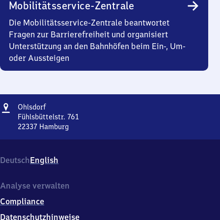
Mobilitätsservice-Zentrale
Die Mobilitätsservice-Zentrale beantwortet
Fragen zur Barrierefreiheit und organisiert
Unterstützung an den Bahnhöfen beim Ein-, Um-
oder Aussteigen
Adresse
Ohlsdorf
Ohlsdorf
Fühlsbüttelstr. 761
22337
Hamburg
Ohlsdorf,
Fühlsbüttelstr.
761,
Deutsch
English
2
2
3
Analyse verwalten
3
Compliance
7
Hamburg
Datenschutzhinweise