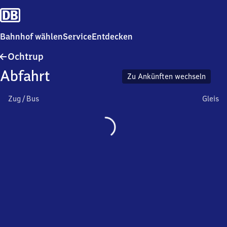
Bahnhof wählen
Service
Entdecken
Ochtrup
Ochtrup
Abfahrt
Zu Ankünften wechseln
Zug / Bus
Gleis
Wird
geladen…