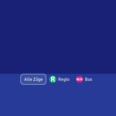
Alle Züge
Regio
Bus
Bei Fragen oder Feedback zu dieser Abfahrtstafel
wenden Sie sich gerne per E-Mail an