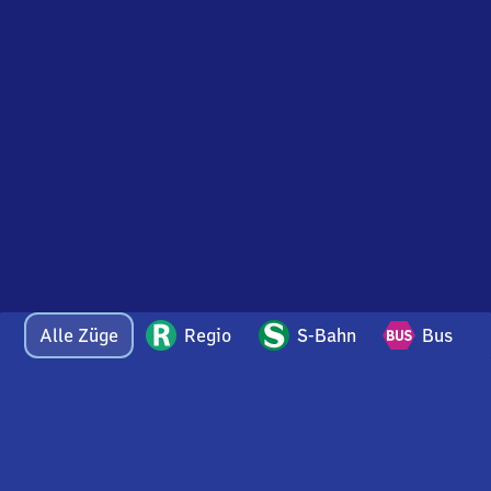
Alle Züge
Regio
S-Bahn
Bus
Bei Fragen oder Feedback zu dieser Abfahrtstafel
wenden Sie sich gerne per E-Mail an