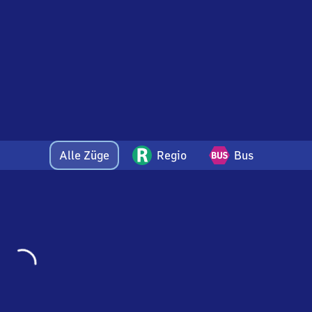
Alle Züge
Regio
Bus
Wird
geladen…