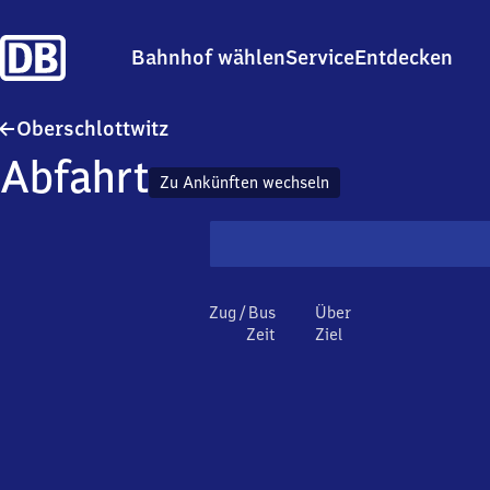
Bahnhof wählen
Service
Entdecken
Oberschlottwitz
Oberschlottwitz
Abfahrt
Zu Ankünften wechseln
Zug / Bus
Über
Zeit
Ziel