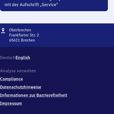
mit der Aufschrift „Service“
Adresse
Oberbrechen
Oberbrechen
Frankfurter Str. 2
65611
Brechen
Oberbrechen,
Frankfurter
Str.
Deutsch
English
2,
6
5
Analyse verwalten
6
Compliance
1
1
Datenschutzhinweise
Brechen
Informationen zur Barrierefreiheit
Impressum