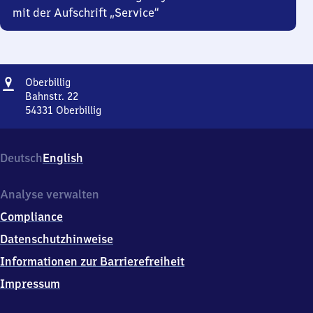
mit der Aufschrift „Service“
Adresse
Oberbillig
Oberbillig
Bahnstr. 22
54331
Oberbillig
Oberbillig,
Bahnstr.
22,
Deutsch
English
5
4
3
Analyse verwalten
3
Compliance
1
Oberbillig
Datenschutzhinweise
Informationen zur Barrierefreiheit
Impressum