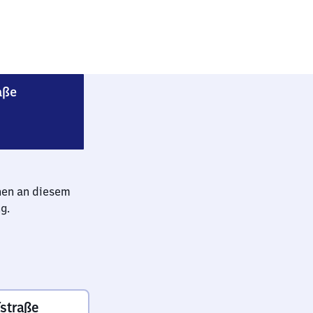
Nürnberg Rothenburger Straße
aße
hen an diesem
g.
straße