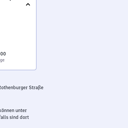
:00
age
Rothenburger Straße
können unter
lls sind dort