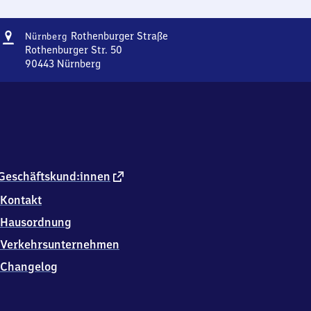
Adresse
Nürnberg
Rothenburger Straße
Nürnberg
Rothenburger
Rothenburger Str. 50
Straße
90443
Nürnberg
Nürnberg
Rothenburger
Straße,
Rothenburger
Str.
50,
9
0
externer
Geschäftskund:innen
4
Link
Kontakt
4
3
Hausordnung
Nürnberg
Verkehrsunternehmen
Changelog