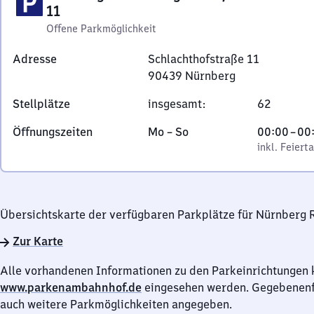
11
Offene Parkmöglichkeit
Adresse
Schlachthofstraße 11
90439
Nürnberg
Schlachthofstraße
Stellplätze
insgesamt
:
62
11,
9
Montag
,
Von
Öffnungszeiten
Mo
–
So
00:00
–
00
0
bis
inkl. Feiertage
0
inkl. Feiert
4
Sonntag
Uhr
3
bis
9
0
Nürnberg
Übersichtskarte der verfügbaren Parkplätze für Nürnberg 
Uhr
Zur Karte
Alle vorhandenen Informationen zu den Parkeinrichtungen 
www.parkenambahnhof.de
eingesehen werden. Gegebenenfa
auch weitere Parkmöglichkeiten angegeben.