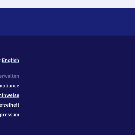
h
English
erwalten
mpliance
hinweise
efreiheit
pressum