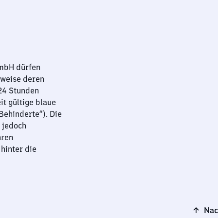
GmbH dürfen
sweise deren
 24 Stunden
it gültige blaue
ehinderte“). Die
 jedoch
hren
hinter die
Nac