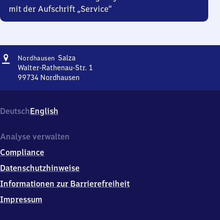
mit der Aufschrift „Service“
Adresse
Nordhausen-
Salza
Nordhausen
Salza
Walter-Rathenau-Str. 1
99734
Nordhausen
Nordhausen-
Salza,
Walter-
Deutsch
English
Rathenau-
Str.
1,
Analyse verwalten
9
Compliance
9
7
Datenschutzhinweise
3
Informationen zur Barrierefreiheit
4
Nordhausen
Impressum