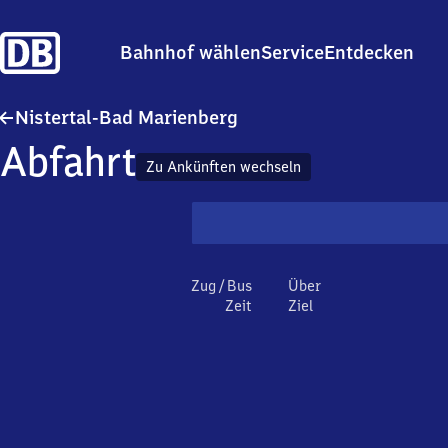
Bahnhof wählen
Service
Entdecken
Nistertal-Ba​d Marienberg
Nistertal-Bad Marienberg
Abfahrt
Zu Ankünften wechseln
Zug / Bus
Über
Zeit
Ziel