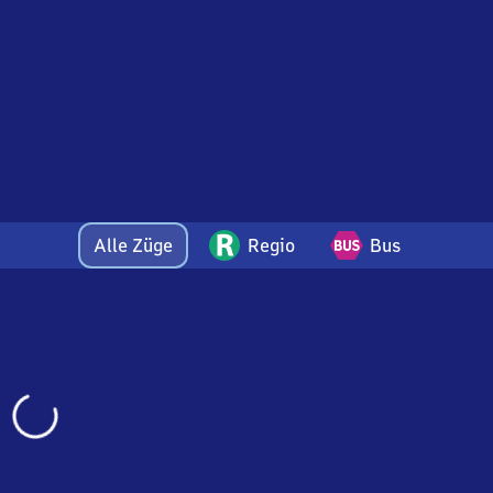
Alle Züge
Regio
Bus
Wird
geladen…