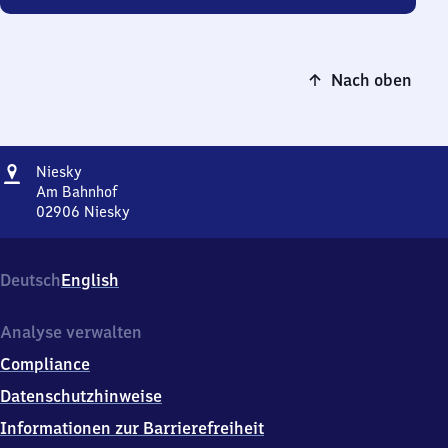
Nach oben
Adresse
Niesky
Niesky
Am Bahnhof
02906
Niesky
Niesky,
Am
Bahnhof,
Deutsch
English
0
2
9
Analyse verwalten
0
Compliance
6
Niesky
Datenschutzhinweise
Informationen zur Barrierefreiheit