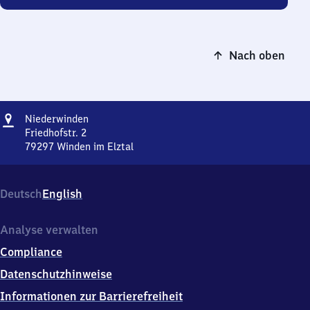
Nach oben
Adresse
Niederwinden
Niederwinden
Friedhofstr. 2
79297
Winden im Elztal
Niederwinden,
Friedhofstr.
2,
Deutsch
English
7
9
2
Analyse verwalten
9
Compliance
7
Winden
Datenschutzhinweise
im
Informationen zur Barrierefreiheit
Elztal