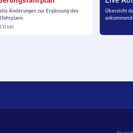
derungsfahrplan
Live Abf
131
elle Änderungen zur Ergänzung des
Übersicht d
Kilobyte)
lfahrplans
ankommend
131 kB
)