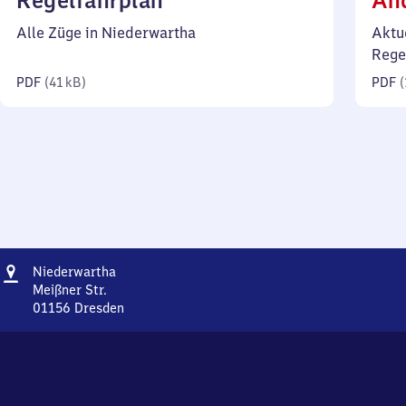
Regelfahrplan
Än
41
Alle Züge in Niederwartha
Aktu
Kilobyte)
Rege
PDF
(
41 kB
)
PDF
(
Adresse
Niederwartha
Niederwartha
Meißner Str.
01156
Dresden
Niederwartha,
Meißner
Str.,
0
1