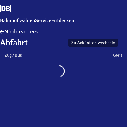
Bahnhof wählen
Service
Entdecken
Niederselters
Niederselters
Abfahrt
Zu Ankünften wechseln
Zug / Bus
Gleis
Wird
geladen…