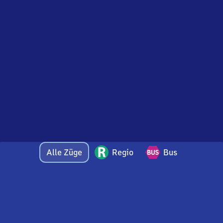
Alle Züge
Regio
Bus
Bei Fragen oder Feedback zu dieser Abfahrtstafel
wenden Sie sich gerne per E-Mail an