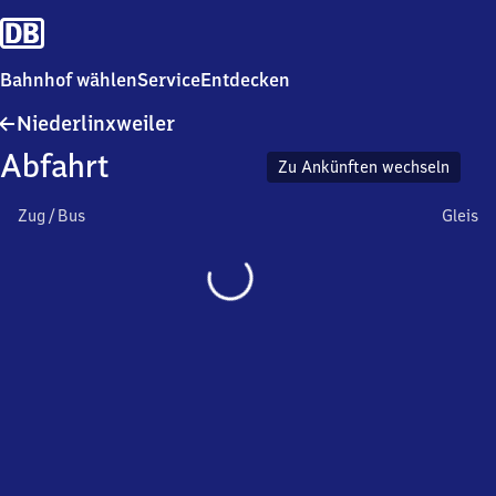
Bahnhof wählen
Service
Entdecken
Niederlinxweiler
Niederlinxweiler
Abfahrt
Zu Ankünften wechseln
Zug / Bus
Gleis
Wird
geladen…