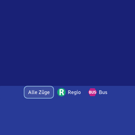
Alle Züge
Regio
Bus
Bei Fragen oder Feedback zu dieser Abfahrtstafel
wenden Sie sich gerne per E-Mail an