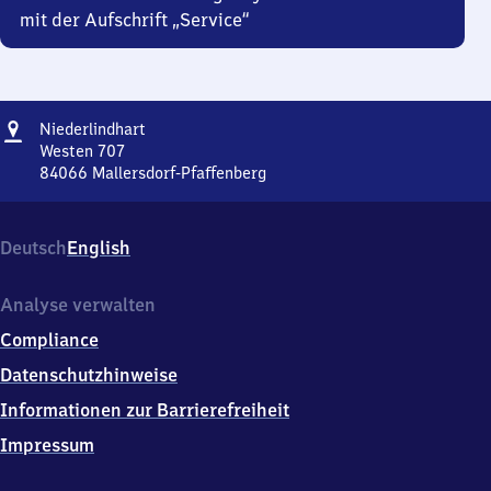
mit der Aufschrift „Service“
Adresse
Niederlindhart
Niederlindhart
Westen 707
84066
Mallersdorf-Pfaffenberg
Niederlindhart,
Westen
707,
Deutsch
English
8
4
0
Analyse verwalten
6
Compliance
6
Mallersdorf-
Datenschutzhinweise
Pfaffenberg
Informationen zur Barrierefreiheit
Impressum