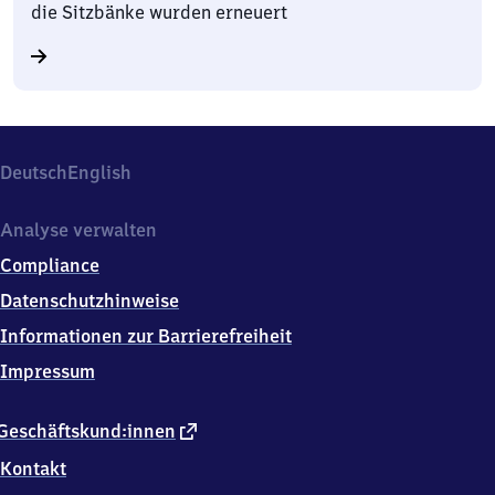
die Sitzbänke wurden erneuert
Deutsch
English
Analyse verwalten
Compliance
Datenschutzhinweise
Informationen zur Barrierefreiheit
Impressum
externer
Geschäftskund:innen
Link
Kontakt